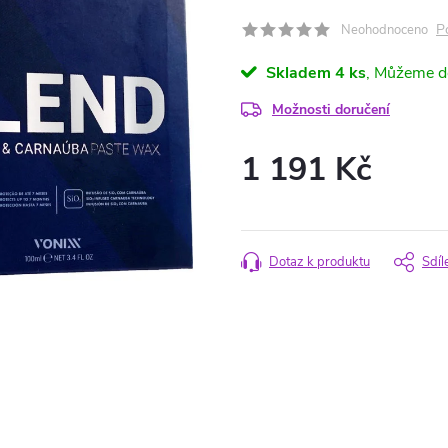
P
Neohodnoceno
Skladem
4 ks
Možnosti doručení
1 191 Kč
Měrná
cena:
Dotaz k produktu
Sdíl