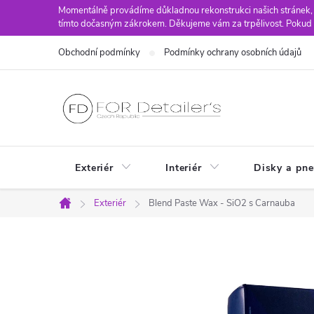
Přejít
Momentálně provádíme důkladnou rekonstrukci našich stránek,
tímto dočasným zákrokem. Děkujeme vám za trpělivost. Pokud 
na
obsah
Obchodní podmínky
Podmínky ochrany osobních údajů
Exteriér
Interiér
Disky a pn
Exteriér
Blend Paste Wax - SiO2 s Carnauba
Domů