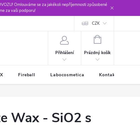
ROVOZU! Omlouváme se za jakékoli nepříjemnosti způsobené
me za vaši podporu!
CZK
NÁKUPNÍ
KOŠÍK
Prázdný košík
Přihlášení
XX
Fireball
Labocosmetica
Kontakty
Ob
te Wax - SiO2 s