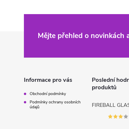
Z
Mějte přehled o novinkách
á
p
a
Informace pro vás
Poslední hod
produktů
t
Obchodní podmínky
Podmínky ochrany osobních
í
údajů