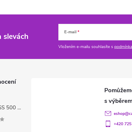
E-mail
a slevách
Vložením e-mailu souhlasíte s
podmínka
nocení
FIREBALL GLASS 500 ml – čisticí prostředek na skla a LCD displeje
eshop
@
c
+420 725