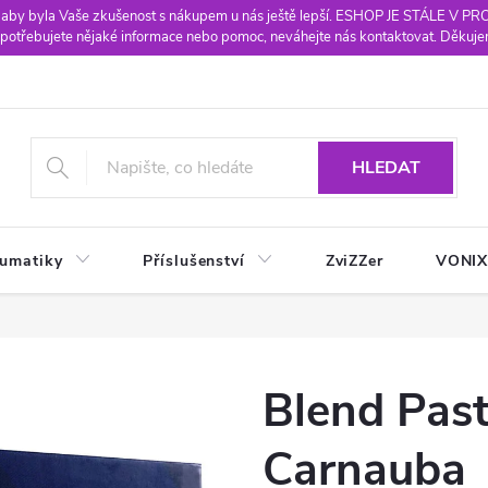
 aby byla Vaše zkušenost s nákupem u nás ještě lepší. ESHOP JE STÁLE V P
potřebujete nějaké informace nebo pomoc, neváhejte nás kontaktovat. Děkuje
HLEDAT
eumatiky
Příslušenství
ZviZZer
VONI
Blend Pas
Carnauba