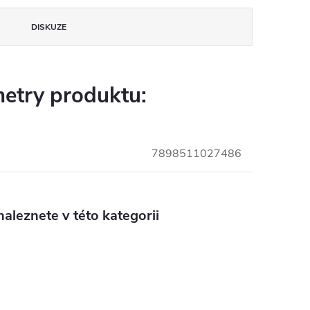
DISKUZE
etry produktu:
7898511027486
aleznete v této kategorii