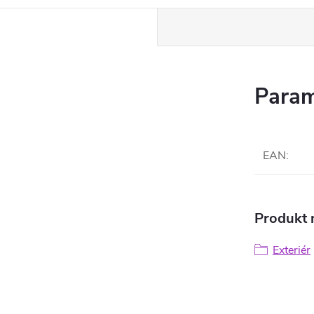
Param
EAN
:
Produkt n
Exteriér