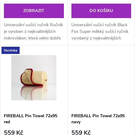
o
o
ZOBRAZIT
DO KOŠÍKU
d
d
Univerzální sušící ručník Ručník
Univerzální sušící ručník Black
u
je vyroben z nejkvalitnějších
Fox Super měkký sušící ručník
mikrovláken, která velmi dobře
vyrobený z nejkvalitnějších
u
absorbují vodu. Určeno pro
mikrovláken. Vytvořen pro
k
Novinka
povrchové sušení. Black Fox
různé úkoly. Může být použit
k
Twist Drying Towel je...
pro lapování vosku a past,...
t
t
ů
ů
FIREBALL Pin Towel 72x95
FIREBALL Pin Towel 72x95
red
navy
559 Kč
559 Kč