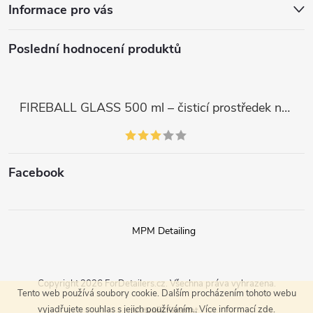
Informace pro vás
s
u
Poslední hodnocení produktů
FIREBALL GLASS 500 ml – čisticí prostředek na skla a LCD displeje
Facebook
MPM Detailing
Copyright 2026
ForDetailers.cz
. Všechna práva vyhrazena.
Tento web používá soubory cookie. Dalším procházením tohoto webu
vyjadřujete souhlas s jejich používáním.. Více informací
zde
.
Vytvořil Shoptet