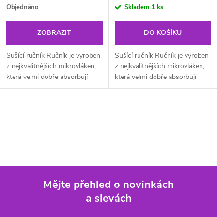
Objednáno
Skladem
1 ks
ZOBRAZIT
DO KOŠÍKU
Sušící ručník Ručník je vyroben
Sušící ručník Ručník je vyroben
z nejkvalitnějších mikrovláken,
z nejkvalitnějších mikrovláken,
která velmi dobře absorbují
která velmi dobře absorbují
vodu. Určeno pro povrchové
vodu. Určeno pro povrchové
sušení. Pin Towel se vyrábí
sušení. Pin Towel se vyrábí
speciálním procesem šití,...
speciálním procesem šití,...
O
v
l
á
Mějte přehled o novinkách
d
a slevách
Z
a