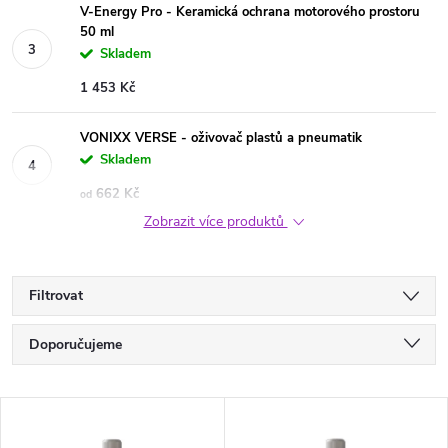
V-Energy Pro - Keramická ochrana motorového prostoru
50 ml
Skladem
1 453 Kč
VONIXX VERSE - oživovač plastů a pneumatik
Skladem
662 Kč
od
Zobrazit více produktů
Filtrovat
Ř
Doporučujeme
a
Nejlevnější
V
Nejdražší
z