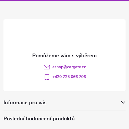
p
a
r
t
v
í
k
y
v
eshop
@
cargate.cz
ý
+420 725 066 706
p
i
Informace pro vás
s
u
Poslední hodnocení produktů