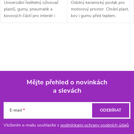
Univerzální ředitelný oživovač
Odolný keramický povlak pro
plastů, gumy, pneumatik a
motorový prostor. Chrání plast,
kovových částí pro interiér i
kov i gumu před teplem,
exteriér – chrání před UV
vlhkostí, korozí a znečištěním.
zářením, odpuzuje vodu a
Výdrž až 4 roky.
zanechává matný saténový
O
vzhled.
v
l
á
Mějte přehled o novinkách
d
a slevách
Z
a
á
c
E-mail
ODEBÍRAT
p
í
Vložením e-mailu souhlasíte s
podmínkami ochrany osobních údajů