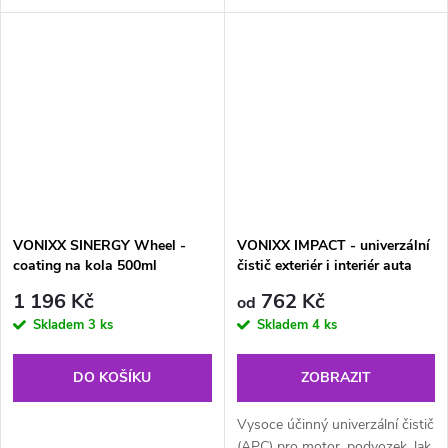
saténový vzhled až na 4
přirozený lesk nebo saténový
měsíce.
efekt.
VONIXX SINERGY Wheel -
VONIXX IMPACT - univerzální
coating na kola 500ml
čistič exteriér i interiér auta
1 196 Kč
762 Kč
od
Skladem
3 ks
Skladem
4 ks
DO KOŠÍKU
ZOBRAZIT
Vysoce účinný univerzální čistič
(APC) pro motor, podvozek, lak