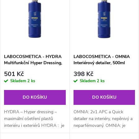
ý
Nejprodávanější
e
p
Abecedně
n
i
í
s
p
LABOCOSMETICA - HYDRA
LABOCOSMETICA - OMNIA
Multifunkční Hyper Dressing,
Interiérový detailer, 500ml
p
500ml
r
501 Kč
398 Kč
r
Skladem
2 ks
Skladem
2 ks
o
o
DO KOŠÍKU
DO KOŠÍKU
d
d
HYDRA – Hyper dressing –
OMNIA: 2v1 APC a Quick
u
maximální ošetření plastů
detailer na interiéry, nepěnivý a
interiéru i exteriérů HYDRA : je
neparfémovaný. OMNIA: je
u
víceúčelový Hyper dressing pro
nová generace čisticího