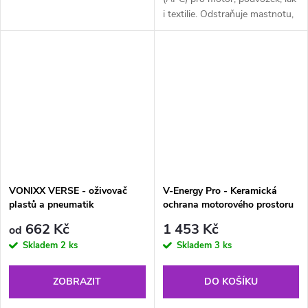
i textilie. Odstraňuje mastnotu,
špínu, hmyz i staré vosky.
Šetrný a ekologický.
VONIXX VERSE - oživovač
V-Energy Pro - Keramická
plastů a pneumatik
ochrana motorového prostoru
50 ml
662 Kč
1 453 Kč
od
Skladem
2 ks
Skladem
3 ks
ZOBRAZIT
DO KOŠÍKU