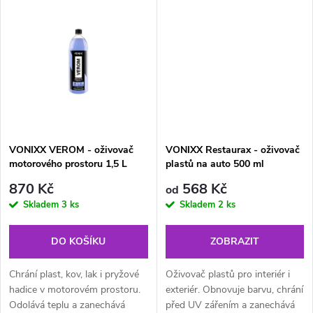
k
široké spektrum aplikací,
prostředku do interiéru
k
speciálně pro vnější a...
automobilu bez vůně, který
t
soustředí...
t
ů
ů
VONIXX VEROM - oživovač
VONIXX Restaurax - oživovač
motorového prostoru 1,5 L
plastů na auto 500 ml
870 Kč
568 Kč
od
Skladem
3 ks
Skladem
2 ks
DO KOŠÍKU
ZOBRAZIT
Chrání plast, kov, lak i pryžové
Oživovač plastů pro interiér i
hadice v motorovém prostoru.
exteriér. Obnovuje barvu, chrání
Odolává teplu a zanechává
před UV zářením a zanechává