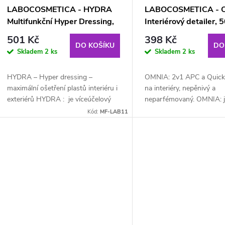
p
d
LABOCOSMETICA - HYDRA
LABOCOSMETICA - 
Multifunkční Hyper Dressing,
Interiérový detailer,
r
500ml
u
501 Kč
398 Kč
DO KOŠÍKU
DO
Skladem
2 ks
Skladem
2 ks
o
k
HYDRA – Hyper dressing –
OMNIA: 2v1 APC a Quick 
d
t
maximální ošetření plastů interiéru i
na interiéry, nepěnivý a
exteriérů HYDRA : je víceúčelový
neparfémovaný. OMNIA: j
u
ů
Hyper dressing pro široké spektrum
generace čisticího prostř
Kód:
MF-LAB11
aplikací, speciálně pro vnější a...
interiéru automobilu bez 
k
soustředí...
t
ů