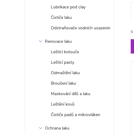
n
Lubrikace pod clay
Čističe laku
e
Odstraňovače vodních usazenin
6
l
Renovace laku
Leštící kotouče
Leštící pasty
Odmaštění laku
í
Broušení laku
Maskování dílů a laku
Leštění kovů
i
Čističe padů a mikrovláken
Ochrana laku