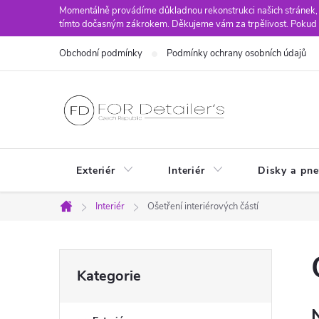
Přejít
Momentálně provádíme důkladnou rekonstrukci našich stránek,
tímto dočasným zákrokem. Děkujeme vám za trpělivost. Pokud 
na
obsah
Obchodní podmínky
Podmínky ochrany osobních údajů
Exteriér
Interiér
Disky a pn
Interiér
Ošetření interiérových částí
Domů
P
Přeskočit
Kategorie
kategorie
o