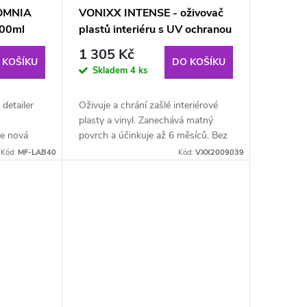
OMNIA
VONIXX INTENSE - oživovač
 500ml
plastů interiéru s UV ochranou
500 ml
1 305 Kč
 KOŠÍKU
DO KOŠÍKU
Skladem
4 ks
detailer
Oživuje a chrání zašlé interiérové
plasty a vinyl. Zanechává matný
e nová
povrch a účinkuje až 6 měsíců. Bez
edku do
mastnoty.
Kód:
MF-LAB40
Kód:
VXX2009039
vůně, který