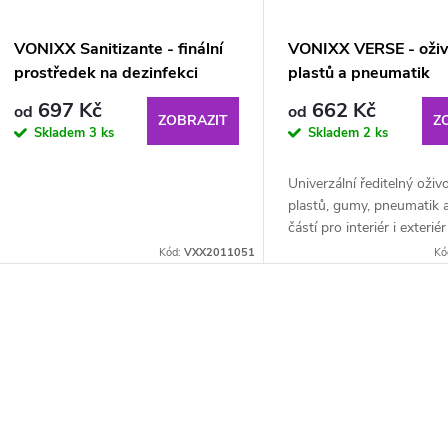
VONIXX Sanitizante - finální
VONIXX VERSE - oži
prostředek na dezinfekci
plastů a pneumatik
čalounění
697 Kč
662 Kč
od
od
ZOBRAZIT
Z
Skladem
3 ks
Skladem
2 ks
Univerzální ředitelný oživ
plastů, gumy, pneumatik 
částí pro interiér i exterié
před UV zářením, odpuzu
Kód:
VXX2011051
Kó
zanechává matný saténov
O
v