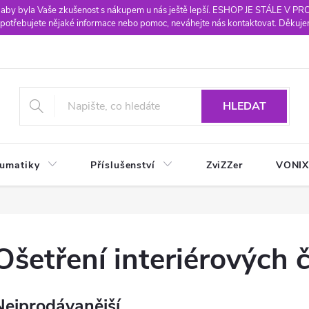
 aby byla Vaše zkušenost s nákupem u nás ještě lepší. ESHOP JE STÁLE V P
potřebujete nějaké informace nebo pomoc, neváhejte nás kontaktovat. Děkuje
HLEDAT
eumatiky
Příslušenství
ZviZZer
VONI
Ošetření interiérových č
Nejprodávanější