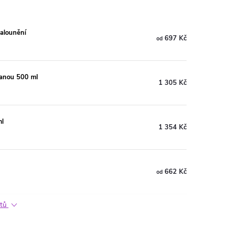
čalounění
697 Kč
od
ranou 500 ml
1 305 Kč
ml
1 354 Kč
662 Kč
od
ktů