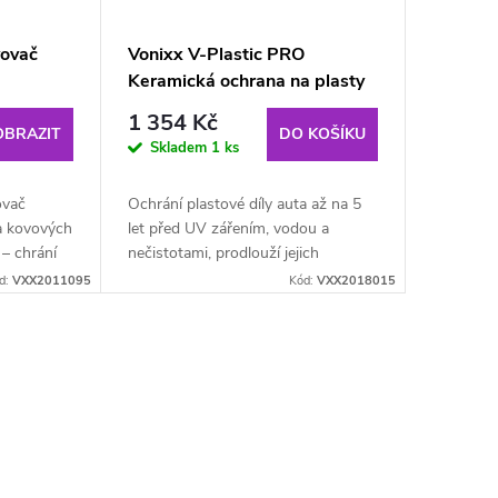
vovač
Vonixx V-Plastic PRO
Keramická ochrana na plasty
50 ml
1 354 Kč
OBRAZIT
DO KOŠÍKU
Skladem
1 ks
ovač
Ochrání plastové díly auta až na 5
a kovových
let před UV zářením, vodou a
r – chrání
nečistotami, prodlouží jejich
je vodu a
životnost a udržuje je v perfektním
d:
VXX2011095
Kód:
VXX2018015
ý vzhled.
stavu.