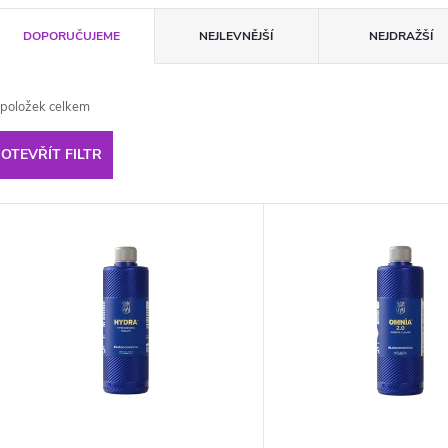
Ř
DOPORUČUJEME
NEJLEVNĚJŠÍ
NEJDRAŽŠÍ
a
položek celkem
z
OTEVŘÍT FILTR
e
V
n
ý
p
p
r
s
o