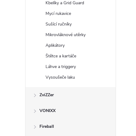
Kbelíky a Grid Guard
Mycí rukavice
i
Sušící ručníky
Mikrovláknové utěrky
Aplikátory
Štětce a kartáče
Láhve a triggery
Vysoušeče laku
ZviZZer
VONIXX
Fireball