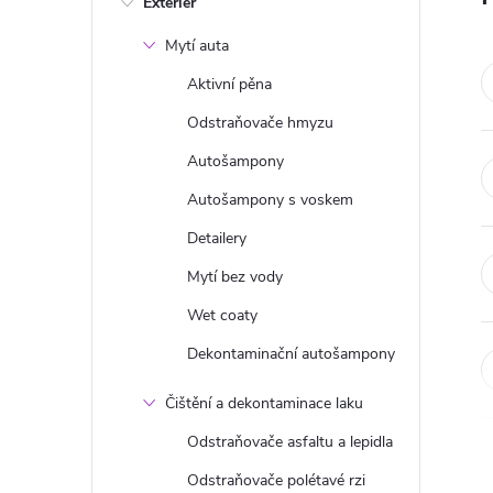
Exteriér
s
Mytí auta
t
Aktivní pěna
r
Odstraňovače hmyzu
Autošampony
a
Autošampony s voskem
n
Detailery
Mytí bez vody
n
Wet coaty
í
Dekontaminační autošampony
p
Čištění a dekontaminace laku
Odstraňovače asfaltu a lepidla
a
Odstraňovače polétavé rzi