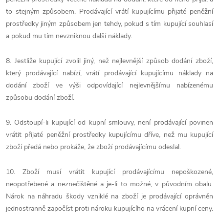
to stejným způsobem. Prodávající vrátí kupujícímu přijaté peněžní
prostředky jiným způsobem jen tehdy, pokud s tím kupující souhlasí
a pokud mu tím nevzniknou další náklady.
8. Jestliže kupující zvolil jiný, než nejlevnější způsob dodání zboží,
který prodávající nabízí, vrátí prodávající kupujícímu náklady na
dodání zboží ve výši odpovídající nejlevnějšímu nabízenému
způsobu dodání zboží.
9. Odstoupí-li kupující od kupní smlouvy, není prodávající povinen
vrátit přijaté peněžní prostředky kupujícímu dříve, než mu kupující
zboží předá nebo prokáže, že zboží prodávajícímu odeslal.
10. Zboží musí vrátit kupující prodávajícímu nepoškozené,
neopotřebené a neznečištěné a je-li to možné, v původním obalu.
Nárok na náhradu škody vzniklé na zboží je prodávající oprávněn
jednostranně započíst proti nároku kupujícího na vrácení kupní ceny.