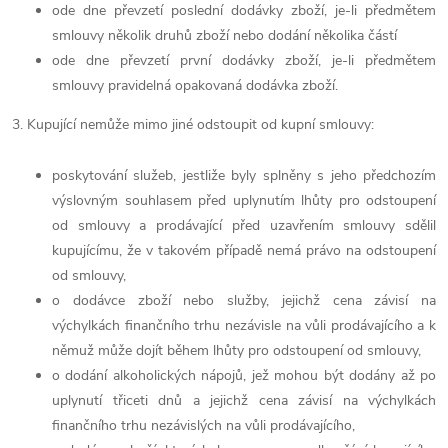
ode dne převzetí poslední dodávky zboží, je-li předmětem
smlouvy několik druhů zboží nebo dodání několika částí
ode dne převzetí první dodávky zboží, je-li předmětem
smlouvy pravidelná opakovaná dodávka zboží.
3. Kupující nemůže mimo jiné odstoupit od kupní smlouvy:
poskytování služeb, jestliže byly splněny s jeho předchozím
výslovným souhlasem před uplynutím lhůty pro odstoupení
od smlouvy a prodávající před uzavřením smlouvy sdělil
kupujícímu, že v takovém případě nemá právo na odstoupení
od smlouvy,
o dodávce zboží nebo služby, jejichž cena závisí na
výchylkách finančního trhu nezávisle na vůli prodávajícího a k
němuž může dojít během lhůty pro odstoupení od smlouvy,
o dodání alkoholických nápojů, jež mohou být dodány až po
uplynutí třiceti dnů a jejichž cena závisí na výchylkách
finančního trhu nezávislých na vůli prodávajícího,