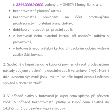
č
234410061/0600
, vedený u
MONETA Money Bank, a. s
,
bezhotovostně platební kartou,
bezhotovostně převodem na účet prodávajícího
prostřednictvím platební brány GoPay.,
dobírkou v hotovosti při předání zboží,
v hotovosti nebo platební kartou při osobním odběru v
provozovně,
v hotovosti nebo platební kartou při osobním odběru výdejně
zásilek Zásilkovna...
2. Společně s kupní cenou je kupující povinen uhradit prodávajícímu
náklady spojené s balením a dodáním zboží ve smluvené výši. Není-li
dále uvedeno výslovně jinak, rozumí se dále kupní cenou i náklady
spojené s dodáním zboží.
3. V případě platby v hotovosti je kupní cena splatná při převzetí
zboží. V případě bezhotovostní platby je kupní cena splatná do
14.dnů . dnů od uzavření kupní smlouvy.