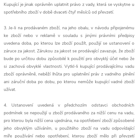
Kupující je jinak oprávněn uplatnit právo z vady, která se vyskytne u
spotřebního zboží v době dvaceti čtyř měsíců od převzetí.
3. Je-li na prodávaném zboží, na jeho obalu, v návodu připojenému
ke zboží nebo v reklamě v souladu s jinými právními předpisy
uvedena doba, po kterou lze zboží použít, použijí se ustanovení o
záruce za jakost. Zárukou za jakost se prodávající zavazuje, že zboží
bude po určitou dobu způsobilé k použití pro obvyklý účel nebo že
si zachová obvyklé vlastnosti. Vytkl-li kupující prodávajícímu vadu
zboží oprávněně, neběží lhůta pro uplatnění práv z vadného plnění
ani záruční doba po dobu, po kterou nemůže kupující vadné zboží
užívat.
4. Ustanovení uvedená v předchozím odstavci obchodních
podmínek se nepoužijí u zboží prodávaného za nižší cenu na vadu,
pro kterou byla nižší cena ujednána, na opotřebení zboží způsobené
jeho obvyklým užíváním, u použitého zboží na vadu odpovídající
míře používání nebo opotřebení, kterou zboží mělo při převzetí