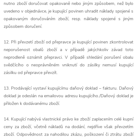
nutno zboží doručovat opakovaně nebo jiným způsobem, než bylo
uvedeno v objednávce, je kupující povinen uhradit náklady spojené s
opakovaným doručováním zboží, resp. náklady spojené s jiným
způsobem doručení.
12. Při převzetí zboží od přepravce je kupující povinen zkontrolovat
neporušenost obalů zboží a v případě jakýchkoliv závad toto
neprodleně oznámit přepravci. V případě shledání porušení obalu
svědčícího o neoprávněném vniknutí do zásilky nemusí kupující
zásilku od přepravce převzít.
13. Prodávající vystaví kupujícímu daňový doklad – fakturu. Daňový
doklad je odeslán na emailovou adresu kupujícího./Daňový doklad je
přiložen k dodávanému zboží.
14. Kupující nabývá vlastnické právo ke zboží zaplacením celé kupní
ceny za zboží, včetně nákladů na dodání, nejdříve však převzetím
zboží. Odpovědnost za nahodilou zkázu, poškození či ztrátu zboží