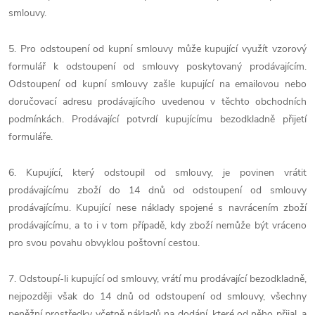
smlouvy.
5. Pro odstoupení od kupní smlouvy může kupující využít vzorový
formulář k odstoupení od smlouvy poskytovaný prodávajícím.
Odstoupení od kupní smlouvy zašle kupující na emailovou nebo
doručovací adresu prodávajícího uvedenou v těchto obchodních
podmínkách. Prodávající potvrdí kupujícímu bezodkladně přijetí
formuláře.
6. Kupující, který odstoupil od smlouvy, je povinen vrátit
prodávajícímu zboží do 14 dnů od odstoupení od smlouvy
prodávajícímu. Kupující nese náklady spojené s navrácením zboží
prodávajícímu, a to i v tom případě, kdy zboží nemůže být vráceno
pro svou povahu obvyklou poštovní cestou.
7. Odstoupí-li kupující od smlouvy, vrátí mu prodávající bezodkladně,
nejpozději však do 14 dnů od odstoupení od smlouvy, všechny
peněžní prostředky včetně nákladů na dodání, které od něho přijal, a