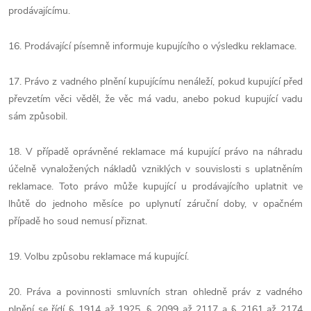
prodávajícímu.
16. Prodávající písemně informuje kupujícího o výsledku reklamace.
17. Právo z vadného plnění kupujícímu nenáleží, pokud kupující před
převzetím věci věděl, že věc má vadu, anebo pokud kupující vadu
sám způsobil.
18. V případě oprávněné reklamace má kupující právo na náhradu
účelně vynaložených nákladů vzniklých v souvislosti s uplatněním
reklamace. Toto právo může kupující u prodávajícího uplatnit ve
lhůtě do jednoho měsíce po uplynutí záruční doby, v opačném
případě ho soud nemusí přiznat.
19. Volbu způsobu reklamace má kupující.
20. Práva a povinnosti smluvních stran ohledně práv z vadného
plnění se řídí § 1914 až 1925, § 2099 až 2117 a § 2161 až 2174