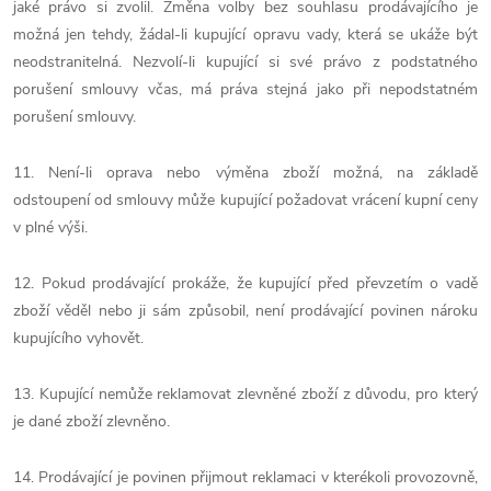
jaké právo si zvolil. Změna volby bez souhlasu prodávajícího je
možná jen tehdy, žádal-li kupující opravu vady, která se ukáže být
neodstranitelná. Nezvolí-li kupující si své právo z podstatného
porušení smlouvy včas, má práva stejná jako při nepodstatném
porušení smlouvy.
11. Není-li oprava nebo výměna zboží možná, na základě
odstoupení od smlouvy může kupující požadovat vrácení kupní ceny
v plné výši.
12. Pokud prodávající prokáže, že kupující před převzetím o vadě
zboží věděl nebo ji sám způsobil, není prodávající povinen nároku
kupujícího vyhovět.
13. Kupující nemůže reklamovat zlevněné zboží z důvodu, pro který
je dané zboží zlevněno.
14. Prodávající je povinen přijmout reklamaci v kterékoli provozovně,