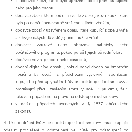
o dodávce zboží, které bylo upraveno podle přání kupujícího
nebo pro jeho osobu,
dodávce zboží, které podléhá rychlé zkáze, jakož i zboží, které
bylo po dodání nenávratně smíseno s jiným zbožím,
dodávce zboží v uzavřeném obalu, které kupující z obalu vyňal
a z hygienických důvodů jej není možné vrátit,
dodávce zvukové nebo obrazové nahrávky nebo
počítačového programu, pokud porušil jejich původní obal,
dodávce novin, periodik nebo časopisů,
dodání digitálního obsahu, pokud nebyl dodán na hmotném
nosiči a byl dodán s předchozím výslovným souhlasem
kupujícího před uplynutím lhůty pro odstoupení od smlouvy a
prodávající před uzavřením smlouvy sdělil kupujícímu, že v
takovém případě nemá právo na odstoupení od smlouvy,
v dalších případech uvedených v § 1837 občanského
zákoníku.
4. Pro dodržení lhůty pro odstoupení od smlouvy musí kupující
odeslat prohlášení o odstoupení ve lhůtě pro odstoupení od