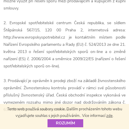
možné využít při řešení sporů mezi prodávajícím a kupujícím z kupní
smlouvy.
2. Evropské spotřebitelské centrum Česká republika, se sídlem
Štěpánská 567/15, 120 00 Praha 2, internetová adresa:
http://www.evropskyspotrebitel.cz je kontaktním místem podle
Nařízení Evropského parlamentu a Rady (EU) č. 524/2013 ze dne 21.
května 2013 o řešení spotřebitelských sporů on-line a o změně
nařízení (ES) č. 2006/2004 a směrnice 2009/22/ES (nařízení o řešení
spotřebitelských sporů on-line).
3. Prodávající je oprávněn k prodeji zboží na základě živnostenského
oprávnění. Živnostenskou kontrolu provádí v rámci své působnosti
příslušný živnostenský úřad. Česká obchodní inspekce vykonává ve
vymezeném rozsahu mimo jiné dozor nad dodržováním zákona č.
Tento web používá soubory cookie. Dalším procházením tohoto webu
634/1992 Sb., o ochraně spotřebitele.
vyjadřujete souhlas s jejich používáním.. Více informací
zde
.
ROZUMÍM