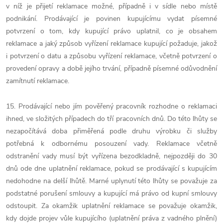
v níž je přijetí reklamace možné, případně i v sídle nebo místě
podnikání. Prodávající je povinen kupujícímu vydat písemné
potvrzení o tom, kdy kupující právo uplatnil, co je obsahem
reklamace a jaký způsob vyřízení reklamace kupující požaduje, jakož
i potvrzení o datu a způsobu vyřízení reklamace, včetně potvrzení o
provedení opravy a době jejího trvání, případně písemné odůvodnění
zamítnutí reklamace.
15. Prodávající nebo jím pověřený pracovník rozhodne o reklamaci
ihned, ve složitých případech do tří pracovních dnů. Do této lhůty se
nezapočítává doba přiměřená podle druhu výrobku či služby
potřebná k odbornému posouzení vady. Reklamace včetně
odstranění vady musí být vyřízena bezodkladně, nejpozději do 30
dnů ode dne uplatnění reklamace, pokud se prodávající s kupujícím
nedohodne na delší lhůtě. Marné uplynutí této lhůty se považuje za
podstatné porušení smlouvy a kupující má právo od kupní smlouvy
odstoupit. Za okamžik uplatnění reklamace se považuje okamžik,
kdy dojde projev vůle kupujícího (uplatnění práva z vadného plnění)