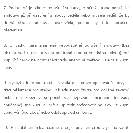
7. Podstatné je takové porušení smlouvy, o němž strana porušující
smlouvu již při uzavření smlouvy věděla nebo musela vědět, že by
druhá strana smlouvu neuzavřela, pokud by toto porušení
předvídala.
8. U vady, která znamená nepodstatné porušení smlouvy (bez
ohledu na to, jde-li o vadu odstranitelnou či neodstranitelnou), má
kupující nárok na odstranění vady anebo přiměřenou slevu z kupní
ceny.
9. Vyskytla-li se odstranitelná vada po opravě opakovaně (obvykle
třetí reklamace pro stejnou závadu nebo čtvrtá pro odlišné závady)
nebo má zboží větší počet vad (zpravidla nejméně tři vady
současně), má kupující právo uplatnit požadavek na slevu z kupní
ceny, výměnu zboží nebo odstoupit od smlouvy.
10. Při uplatnění reklamace je kupující povinen prodávajícímu sdělit,