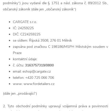
podmínky“) jsou vydané dle § 1751 a násl. zákona č. 89/2012 Sb.,
občanský zákoník (dále jen „občanský zákoník“)
CARGATE s.r.o.
IČ: 24259225
DIČ: CZ24259225
se sídlem: Řípská 3508, 276 01 Mělník
zapsána pod značkou C 198186/MSPH Městským soudem v
Praze
kontaktní údaje:
č. účtu:
3163757319/0800
email: eshop@cargate.cz
telefon: +420 725 066 706
www: www.fordetailers.cz
(dále jen „prodávající“)
2. Tyto obchodní podmínky upravují vzájemná práva a povinnosti