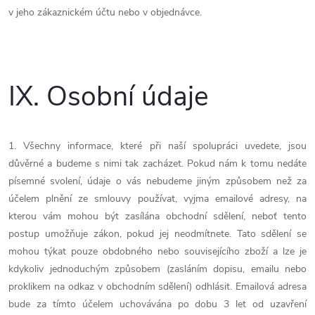
v jeho zákaznickém účtu nebo v objednávce.
IX.
Osobní údaje
1. Všechny informace, které při naší spolupráci uvedete, jsou
důvěrné a budeme s nimi tak zacházet. Pokud nám k tomu nedáte
písemné svolení, údaje o vás nebudeme jiným způsobem než za
účelem plnění ze smlouvy používat, vyjma emailové adresy, na
kterou vám mohou být zasílána obchodní sdělení, neboť tento
postup umožňuje zákon, pokud jej neodmítnete. Tato sdělení se
mohou týkat pouze obdobného nebo souvisejícího zboží a lze je
kdykoliv jednoduchým způsobem (zasláním dopisu, emailu nebo
proklikem na odkaz v obchodním sdělení) odhlásit. Emailová adresa
bude za tímto účelem uchovávána po dobu 3 let od uzavření