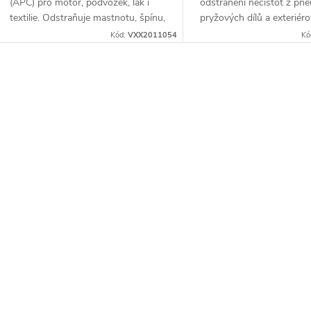
d
t
(APC) pro motor, podvozek, lak i
odstranění nečistot z pne
textilie. Odstraňuje mastnotu, špínu,
pryžových dílů a exteriér
u
ů
hmyz i staré vosky. Šetrný a
plastů. Připravuje povrch
Kód:
VXX2011054
Kó
ekologický.
aplikaci oživovače.
k
O
t
v
ů
á
d
a
c