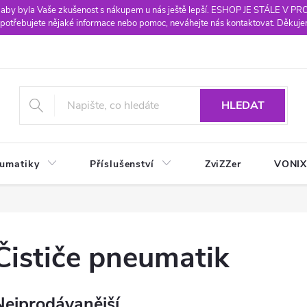
 aby byla Vaše zkušenost s nákupem u nás ještě lepší. ESHOP JE STÁLE V P
potřebujete nějaké informace nebo pomoc, neváhejte nás kontaktovat. Děkuje
HLEDAT
eumatiky
Příslušenství
ZviZZer
VONI
Čističe pneumatik
Nejprodávanější