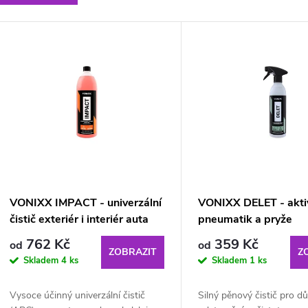
e
V
n
ý
p
p
r
s
o
p
d
VONIXX IMPACT - univerzální
VONIXX DELET - aktiv
čistič exteriér i interiér auta
pneumatik a pryže
r
u
762 Kč
359 Kč
od
od
ZOBRAZIT
Z
Skladem
4 ks
Skladem
1 ks
o
k
Vysoce účinný univerzální čistič
Silný pěnový čistič pro d