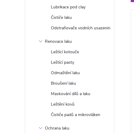
n
Lubrikace pod clay
Čističe laku
e
í
Odstraňovače vodních usazenin
l
Renovace laku
Leštící kotouče
i
Leštící pasty
Odmaštění laku
Broušení laku
Maskování dílů a laku
Leštění kovů
Čističe padů a mikrovláken
Ochrana laku