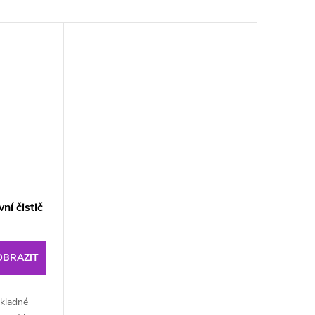
ní čistič
OBRAZIT
ůkladné