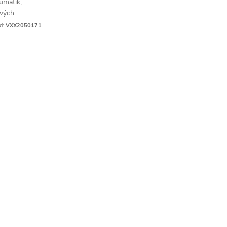
umatik,
ových
 pro
d:
VXX2050171