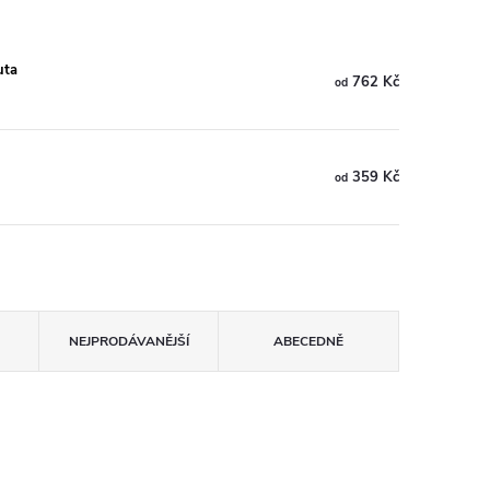
uta
762 Kč
od
359 Kč
od
NEJPRODÁVANĚJŠÍ
ABECEDNĚ