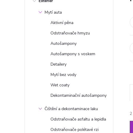
Exteriér
s
Mytí auta
t
Aktivní pěna
r
Odstraňovače hmyzu
Autošampony
a
Autošampony s voskem
n
Detailery
Mytí bez vody
n
Wet coaty
í
Dekontaminační autošampony
p
Čištění a dekontaminace laku
2
Odstraňovače asfaltu a lepidla
a
Odstraňovače polétavé rzi