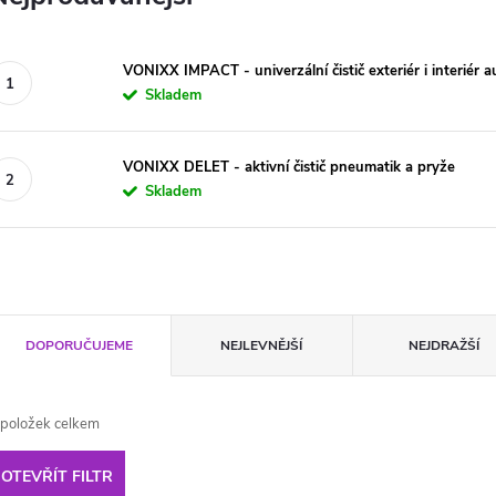
VONIXX IMPACT - univerzální čistič exteriér i interiér a
Skladem
VONIXX DELET - aktivní čistič pneumatik a pryže
Skladem
Ř
DOPORUČUJEME
NEJLEVNĚJŠÍ
NEJDRAŽŠÍ
a
položek celkem
z
OTEVŘÍT FILTR