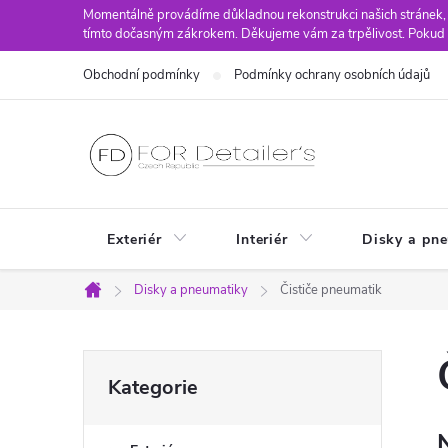
Přejít
Momentálně provádíme důkladnou rekonstrukci našich stránek,
tímto dočasným zákrokem. Děkujeme vám za trpělivost. Pokud 
na
obsah
Obchodní podmínky
Podmínky ochrany osobních údajů
Exteriér
Interiér
Disky a pn
Disky a pneumatiky
Čističe pneumatik
Domů
P
Přeskočit
Kategorie
kategorie
o