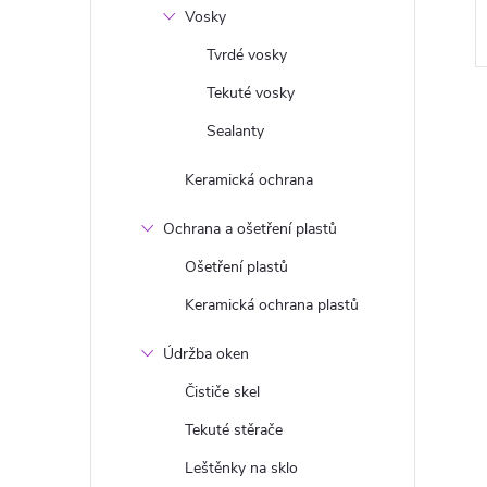
Vosky
Tvrdé vosky
Tekuté vosky
Sealanty
Keramická ochrana
l
Ochrana a ošetření plastů
Ošetření plastů
Keramická ochrana plastů
Údržba oken
Čističe skel
Tekuté stěrače
í
Leštěnky na sklo