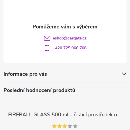
í
k
y
v
eshop
@
cargate.cz
ý
+420 725 066 706
p
i
Informace pro vás
s
u
Poslední hodnocení produktů
FIREBALL GLASS 500 ml – čisticí prostředek na skla a LCD displeje