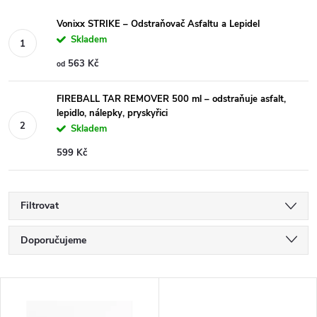
Vonixx STRIKE – Odstraňovač Asfaltu a Lepidel
Skladem
563 Kč
od
FIREBALL TAR REMOVER 500 ml – odstraňuje asfalt,
lepidlo, nálepky, pryskyřici
Skladem
599 Kč
Filtrovat
Ř
Doporučujeme
a
Nejlevnější
V
Nejdražší
z