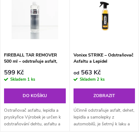
ý
Nejprodávanější
e
p
Abecedně
n
i
í
s
p
FIREBALL TAR REMOVER
Vonixx STRIKE – Odstraňovač
500 ml – odstraňuje asfalt,
Asfaltu a Lepidel
p
lepidlo, nálepky, pryskyřici
r
599 Kč
563 Kč
od
r
Skladem
1 ks
Skladem
2 ks
o
o
DO KOŠÍKU
ZOBRAZIT
d
d
Ostraňovač asfaltu, lepidla a
Účinně odstraňuje asfalt, dehet,
u
pryskyřice Výrobek je určen k
lepidla a samolepky z
odstraňování dehtu, asfaltu a
automobilů, je šetrný k laku a
u
lepidla z povrchu vozidla.
nepoškozuje povrch.
k
Funguje extrémně efektivně,