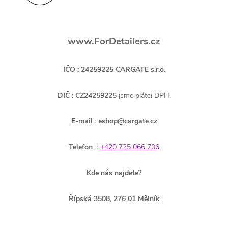
www.ForDetailers.cz
IČO :
24259225 CARGATE s.r.o.
DIČ :
CZ24259225
jsme plátci DPH.
E-mail : eshop@cargate.cz
Telefon :
+420 725 066 706
Kde nás najdete?
Řípská 3508, 276 01 Mělník