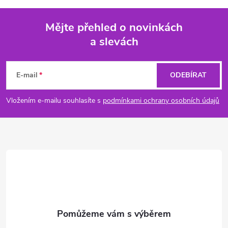
Mějte přehled o novinkách
a slevách
Z
á
E-mail
ODEBÍRAT
p
Vložením e-mailu souhlasíte s
podmínkami ochrany osobních údajů
a
t
í