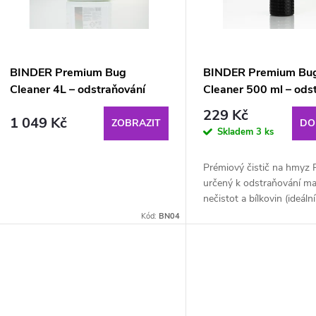
r
s
o
p
d
BINDER Premium Bug
BINDER Premium Bu
Cleaner 4L – odstraňování
Cleaner 500 ml – ods
r
hmyzu a nečistot z vozidel
hmyzu a nečistot z vo
u
229 Kč
1 049 Kč
ZOBRAZIT
DO
Skladem
3 ks
o
k
Prémiový čistič na hmyz 
d
t
určený k odstraňování m
nečistot a bílkovin (ideáln
u
ů
čištění povrchů od hmyzu
Kód:
BN04
cleaner je připraven k pou
k
ho můžeme...
t