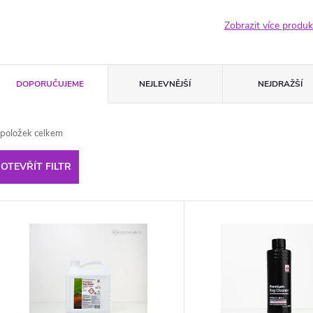
Zobrazit více produ
Ř
DOPORUČUJEME
NEJLEVNĚJŠÍ
NEJDRAŽŠÍ
a
položek celkem
z
OTEVŘÍT FILTR
e
V
n
ý
p
p