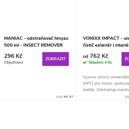
ů
MANIAC - odstraňovač hmyzu
VONIXX IMPACT - uni
500 ml - INSECT REMOVER
čistič exteriér i interi
296 Kč
762 Kč
od
ZOBRAZIT
Z
Objednáno
Skladem
4 ks
Vysoce účinný univerzální
(APC) pro motor, podvozek
textilie. Odstraňuje mastn
hmyz i staré vosky. Šetrn
Kód:
MF-97
Kó
ekologický.
O