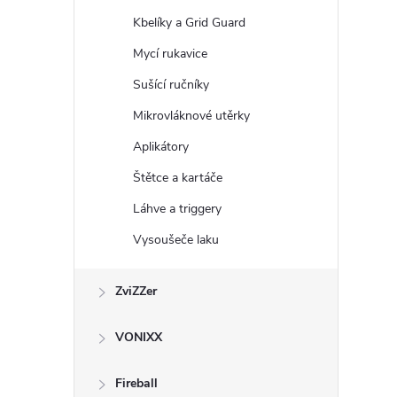
Kbelíky a Grid Guard
Mycí rukavice
Sušící ručníky
Mikrovláknové utěrky
i
Aplikátory
Štětce a kartáče
Láhve a triggery
Vysoušeče laku
ZviZZer
VONIXX
Fireball