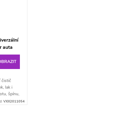
verzální
ér auta
OBRAZIT
 čistič
, lak i
otu, špínu,
ý a
d:
VXX2011054