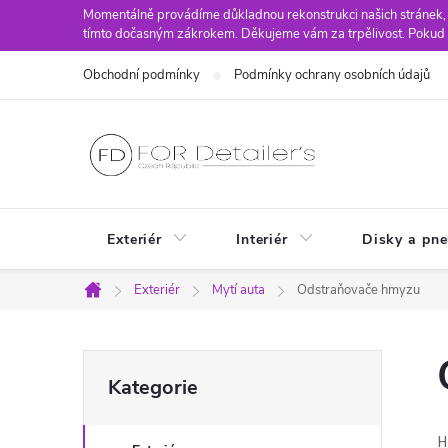
Přejít
Momentálně provádíme důkladnou rekonstrukci našich stránek,
tímto dočasným zákrokem. Děkujeme vám za trpělivost. Pokud 
na
obsah
Obchodní podmínky
Podmínky ochrany osobních údajů
Exteriér
Interiér
Disky a pn
Exteriér
Mytí auta
Odstraňovače hmyzu
Domů
P
Přeskočit
Kategorie
kategorie
o
H