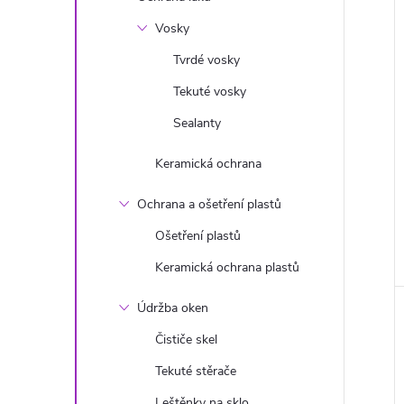
i
Vosky
Tvrdé vosky
Tekuté vosky
Sealanty
Keramická ochrana
Ochrana a ošetření plastů
Ošetření plastů
Keramická ochrana plastů
Údržba oken
Čističe skel
Tekuté stěrače
Leštěnky na sklo