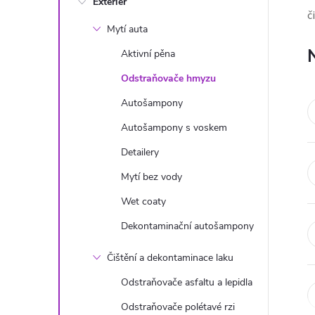
Exteriér
s
č
Mytí auta
t
Aktivní pěna
r
Odstraňovače hmyzu
Autošampony
a
Autošampony s voskem
n
Detailery
Mytí bez vody
n
Wet coaty
í
Dekontaminační autošampony
p
Čištění a dekontaminace laku
Odstraňovače asfaltu a lepidla
a
Odstraňovače polétavé rzi