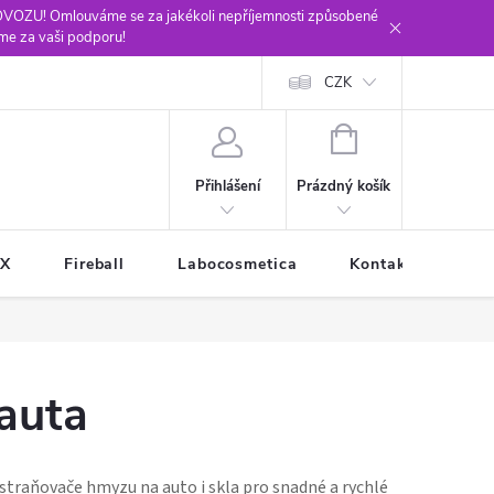
ROVOZU! Omlouváme se za jakékoli nepříjemnosti způsobené
me za vaši podporu!
CZK
NÁKUPNÍ
KOŠÍK
Prázdný košík
Přihlášení
XX
Fireball
Labocosmetica
Kontakty
Ob
auta
straňovače hmyzu na auto i skla pro snadné a rychlé