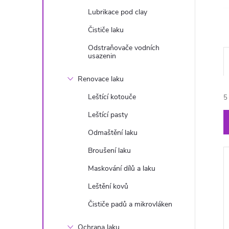
n
Lubrikace pod clay
Čističe laku
e
Odstraňovače vodních
usazenin
l
Renovace laku
Leštící kotouče
5
Leštící pasty
Odmaštění laku
Broušení laku
Maskování dílů a laku
í
Leštění kovů
Čističe padů a mikrovláken
Ochrana laku