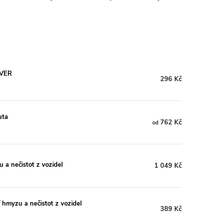
OVER
296 Kč
uta
762 Kč
od
a nečistot z vozidel
1 049 Kč
hmyzu a nečistot z vozidel
389 Kč