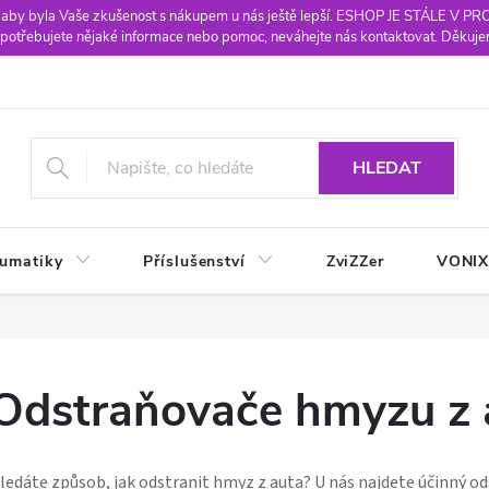
 aby byla Vaše zkušenost s nákupem u nás ještě lepší. ESHOP JE STÁLE V P
potřebujete nějaké informace nebo pomoc, neváhejte nás kontaktovat. Děkuje
HLEDAT
eumatiky
Příslušenství
ZviZZer
VONI
Odstraňovače hmyzu z 
ledáte způsob, jak odstranit hmyz z auta? U nás najdete účinný od