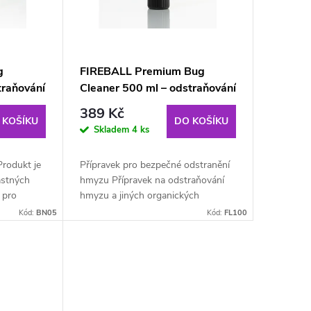
g
FIREBALL Premium Bug
traňování
Cleaner 500 ml – odstraňování
zidel
hmyzu a nečistot z vozidel
389 Kč
 KOŠÍKU
DO KOŠÍKU
Skladem
4 ks
Produkt je
Přípravek pro bezpečné odstranění
astných
hmyzu Přípravek na odstraňování
í pro
hmyzu a jiných organických
). Bug
znečišťujících látek, jako je např.
Kód:
BN05
Kód:
FL100
žití nebo
stromová míza. Výrobek obsahuje
účinné látky,...