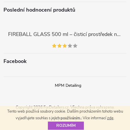
Poslední hodnocení produktů
FIREBALL GLASS 500 ml – čisticí prostředek na skla a LCD displeje
Facebook
MPM Detailing
Copyright 2026
ForDetailers.cz
. Všechna práva vyhrazena.
Tento web používá soubory cookie. Dalším procházením tohoto webu
vyjadřujete souhlas s jejich používáním.. Více informací
zde
.
Vytvořil Shoptet
ROZUMÍM