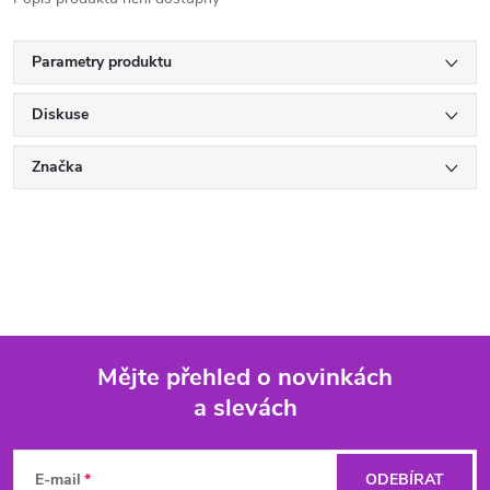
Parametry produktu
Diskuse
Značka
Mějte přehled o novinkách
a slevách
Z
á
E-mail
ODEBÍRAT