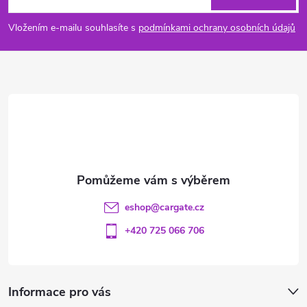
p
Vložením e-mailu souhlasíte s
podmínkami ochrany osobních údajů
a
t
í
eshop
@
cargate.cz
+420 725 066 706
Informace pro vás