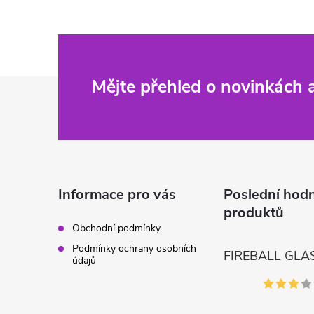
Z
Mějte přehled o novinkách
á
p
a
Informace pro vás
Poslední hod
produktů
t
Obchodní podmínky
Podmínky ochrany osobních
í
údajů