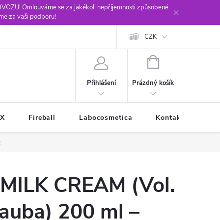
ROVOZU! Omlouváme se za jakékoli nepříjemnosti způsobené
me za vaši podporu!
CZK
NÁKUPNÍ
KOŠÍK
Prázdný košík
Přihlášení
XX
Fireball
Labocosmetica
Kontakty
Ob
k
MILK CREAM (Vol.
auba) 200 ml –