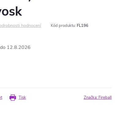
vosk
odrobnosti hodnocení
Kód produktu:
FL196
12.8.2026
et
Tisk
Značka:
Fireball