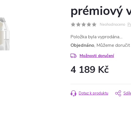
prémiový 
P
Neohodnoceno
Položka byla vyprodána…
Objednáno
Možnosti doručení
4 189 Kč
Měrná
cena:
Dotaz k produktu
Sdíl