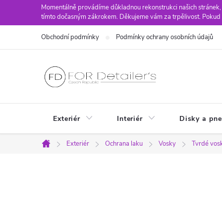
Přejít
Momentálně provádíme důkladnou rekonstrukci našich stránek,
tímto dočasným zákrokem. Děkujeme vám za trpělivost. Pokud 
na
obsah
Obchodní podmínky
Podmínky ochrany osobních údajů
Exteriér
Interiér
Disky a pn
Exteriér
Ochrana laku
Vosky
Tvrdé vos
Domů