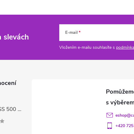
E-mail
a slevách
Vložením e-mailu souhlasíte s
podmínka
nocení
FIREBALL GLASS 500 ml – čisticí prostředek na skla a LCD displeje
eshop
@
c
+420 725