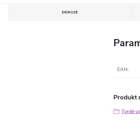
DISKUZE
Param
EAN
:
Produkt n
Tvrdé v