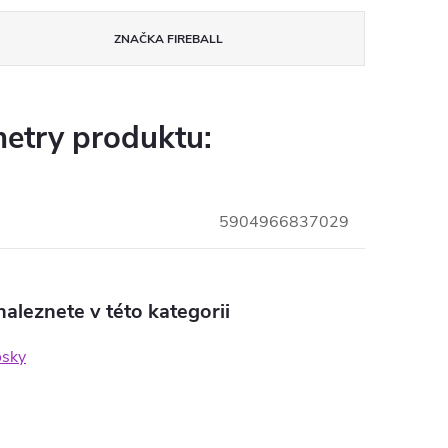
ZNAČKA
FIREBALL
etry produktu:
5904966837029
aleznete v této kategorii
osky