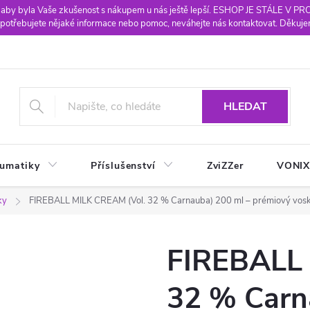
 aby byla Vaše zkušenost s nákupem u nás ještě lepší. ESHOP JE STÁLE V P
potřebujete nějaké informace nebo pomoc, neváhejte nás kontaktovat. Děkuje
HLEDAT
eumatiky
Příslušenství
ZviZZer
VONI
ky
FIREBALL MILK CREAM (Vol. 32 % Carnauba) 200 ml – prémiový vos
FIREBALL 
32 % Carn