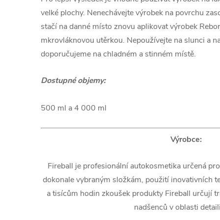
velké plochy. Nenechávejte výrobek na povrchu zasc
stačí na danné místo znovu aplikovat výrobek Reborn
mkrovláknovou utěrkou. Nepoužívejte na slunci a n
doporučujeme na chladném a stinném místě.
Dostupné objemy:
500 ml a 4 000 ml
Výrobce:
Fireball je profesionální autokosmetika určená pro
dokonale vybraným složkám, použití inovativních t
a tisícům hodin zkoušek produkty Fireball určují 
nadšenců v oblasti detail