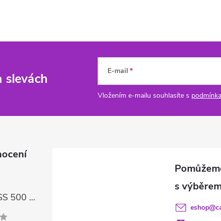
E-mail
a slevách
Vložením e-mailu souhlasíte s
podmínka
nocení
FIREBALL GLASS 500 ml – čisticí prostředek na skla a LCD displeje
eshop
@
c