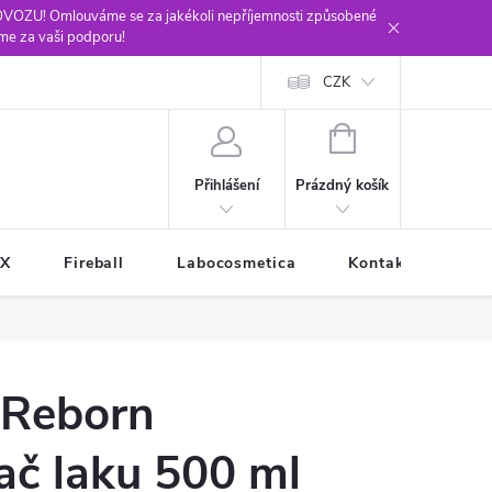
ROVOZU! Omlouváme se za jakékoli nepříjemnosti způsobené
me za vaši podporu!
CZK
NÁKUPNÍ
KOŠÍK
Prázdný košík
Přihlášení
XX
Fireball
Labocosmetica
Kontakty
Ob
 Reborn
č laku 500 ml