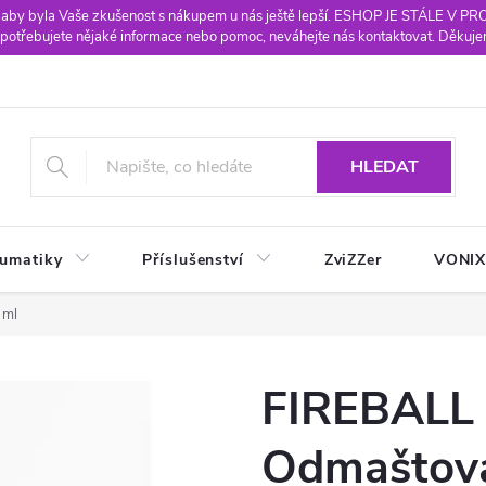
 aby byla Vaše zkušenost s nákupem u nás ještě lepší. ESHOP JE STÁLE V P
potřebujete nějaké informace nebo pomoc, neváhejte nás kontaktovat. Děkuje
HLEDAT
eumatiky
Příslušenství
ZviZZer
VONI
 ml
FIREBALL
Odmaštova