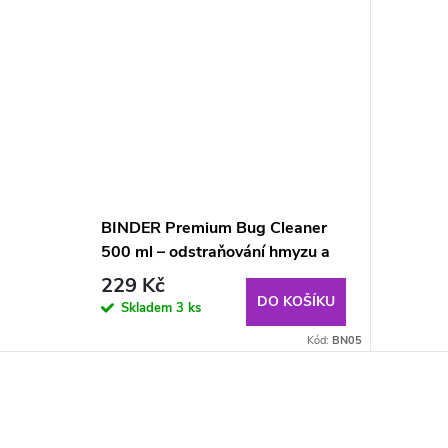
BINDER Premium Bug Cleaner
500 ml – odstraňování hmyzu a
nečistot z vozidel
229 Kč
DO KOŠÍKU
Skladem
3 ks
Kód:
BN05