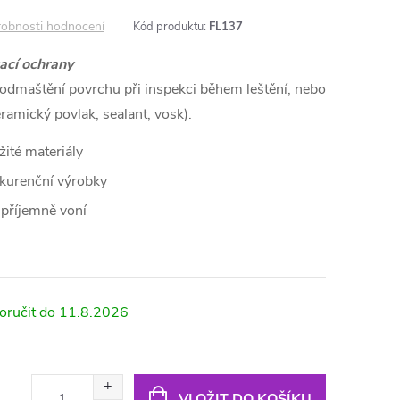
obnosti hodnocení
Kód produktu:
FL137
ací ochrany
odmaštění povrchu při inspekci během leštění, nebo
eramický povlak, sealant, vosk).
ité materiály
nkurenční výrobky
příjemně voní
11.8.2026
VLOŽIT DO KOŠÍKU