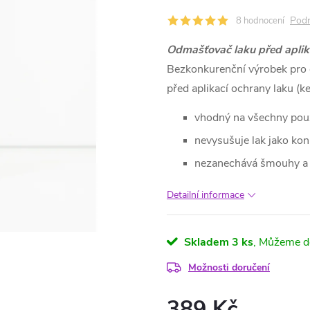
Podr
8 hodnocení
Odmašťovač laku před aplik
Bezkonkurenční výrobek pro 
před aplikací ochrany laku (k
vhodný na všechny použ
nevysušuje lak jako ko
nezanechává šmouhy a 
Detailní informace
Skladem
3 ks
Možnosti doručení
389 Kč