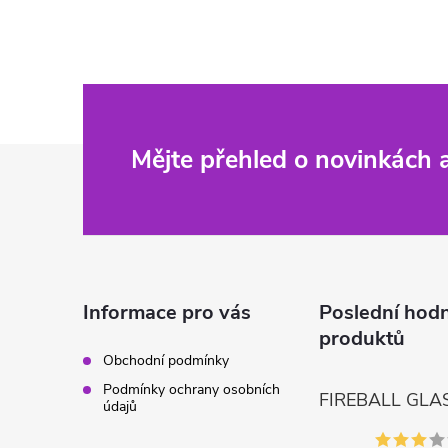
Z
Mějte přehled o novinkách
á
p
a
Informace pro vás
Poslední hod
produktů
t
Obchodní podmínky
Podmínky ochrany osobních
í
údajů