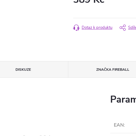
Měrná
cena:
Dotaz k produktu
Sdíl
DISKUZE
ZNAČKA
FIREBALL
Param
EAN
: