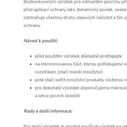
Bezkonkurenční výrobek pro odmaštění povrchu při 
před aplikací ochrany laku (keramický povlak, seala
odstraňuje všechny druhy olejových nečistot a tím 
ochranu.
Návod k použití:
před použitím výrobek důkladně protřepejte
na inkriminovanou část, kterou potřebujeme 
rozstřikem (stačí menší množství)
poté stačí setřít množství produktu složenou
pro dokonalý výsledek doporučujeme mikrovlá
a lehce povrch doleštit
Rady a další informace:
Pro lepší výsledek je vhodné používat výrobek na lak