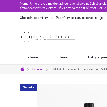
Přejít
Momentálně provádíme důkladnou rekonstrukci našich stránek,
tímto dočasným zákrokem. Děkujeme vám za trpělivost. Pokud 
na
obsah
Obchodní podmínky
Podmínky ochrany osobních údajů
Exteriér
Interiér
Disky a pn
Exteriér
FIREBALL Reborn Odmaštovač laku 500
Domů
Novinka