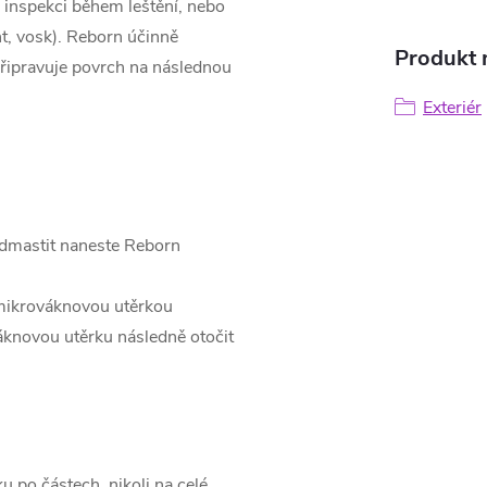
inspekci během leštění, nebo
nt, vosk). Reborn účinně
Produkt n
připravuje povrch na následnou
Exteriér
odmastit naneste Reborn
 mikrováknovou utěrkou
knovou utěrku následně otočit
u po částech, nikoli na celé