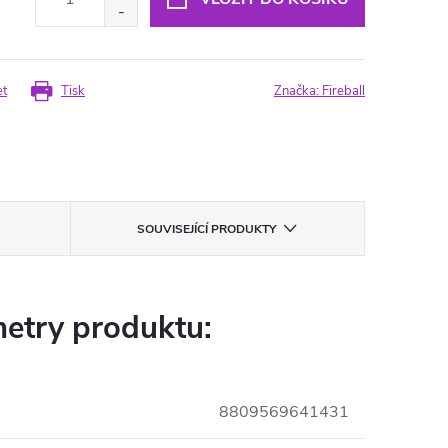
et
Tisk
Značka:
Fireball
SOUVISEJÍCÍ PRODUKTY
etry produktu:
8809569641431