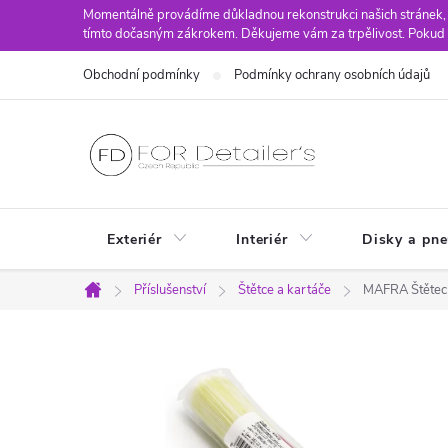
Přejít
Momentálně provádíme důkladnou rekonstrukci našich stránek,
tímto dočasným zákrokem. Děkujeme vám za trpělivost. Pokud 
na
obsah
Obchodní podmínky
Podmínky ochrany osobních údajů
Exteriér
Interiér
Disky a pn
Příslušenství
Štětce a kartáče
MAFRA Štětec
Domů