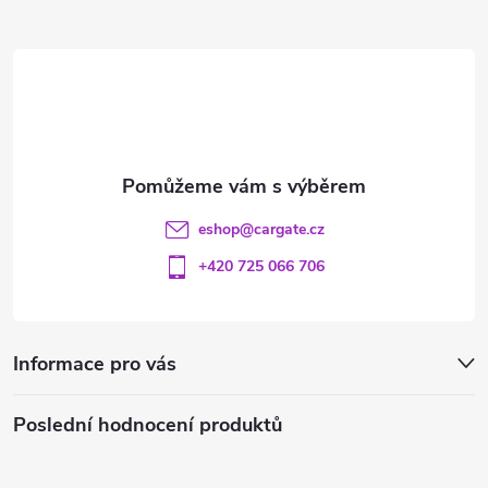
a
t
í
eshop
@
cargate.cz
+420 725 066 706
Informace pro vás
Poslední hodnocení produktů