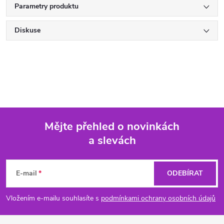
Parametry produktu
Diskuse
Mějte přehled o novinkách
a slevách
Z
á
E-mail
ODEBÍRAT
p
Vložením e-mailu souhlasíte s
podmínkami ochrany osobních údajů