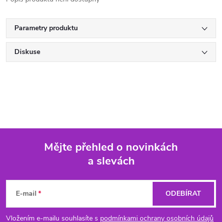
Parametry produktu
Diskuse
Mějte přehled o novinkách
a slevách
Z
á
E-mail
ODEBÍRAT
p
Vložením e-mailu souhlasíte s
podmínkami ochrany osobních údajů