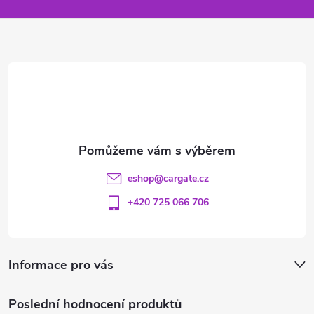
a
t
í
eshop
@
cargate.cz
+420 725 066 706
Informace pro vás
Poslední hodnocení produktů