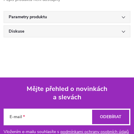
Parametry produktu
Diskuse
Mějte přehled o novinkách
a slevách
Z
á
E-mail
ODEBÍRAT
p
Vložením e-mailu souhlasíte s
podmínkami ochrany osobních údajů