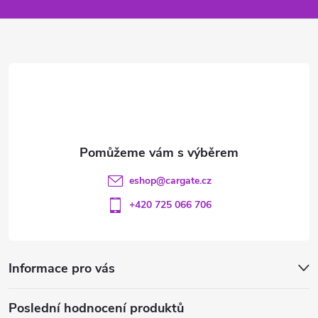
a
t
í
eshop
@
cargate.cz
+420 725 066 706
Informace pro vás
Poslední hodnocení produktů