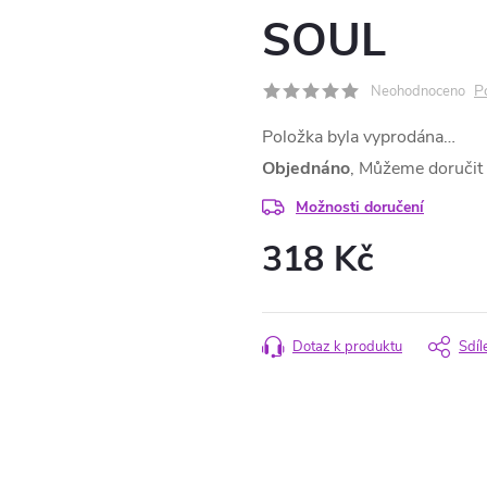
SOUL
P
Neohodnoceno
Položka byla vyprodána…
Objednáno
Možnosti doručení
318 Kč
Měrná
cena:
Dotaz k produktu
Sdíl