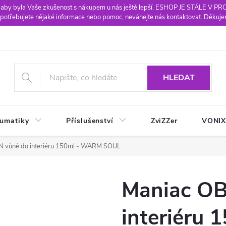
 aby byla Vaše zkušenost s nákupem u nás ještě lepší. ESHOP JE STÁLE V P
potřebujete nějaké informace nebo pomoc, neváhejte nás kontaktovat. Děkuje
HLEDAT
eumatiky
Příslušenství
ZviZZer
VONI
 vůně do interiéru 150ml - WARM SOUL
Maniac O
interiéru