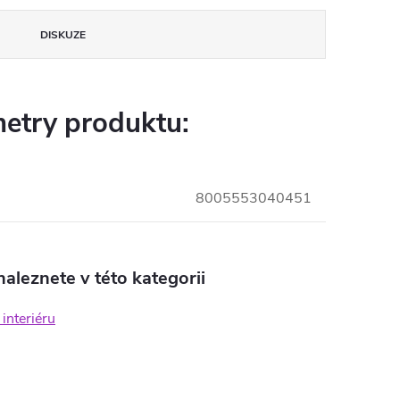
DISKUZE
etry produktu:
8005553040451
aleznete v této kategorii
interiéru