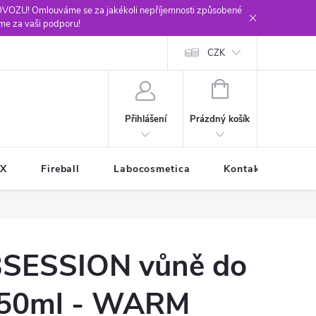
ROVOZU! Omlouváme se za jakékoli nepříjemnosti způsobené
me za vaši podporu!
CZK
NÁKUPNÍ
KOŠÍK
Prázdný košík
Přihlášení
XX
Fireball
Labocosmetica
Kontakty
Ob
BSESSION vůně do
 150ml - WARM