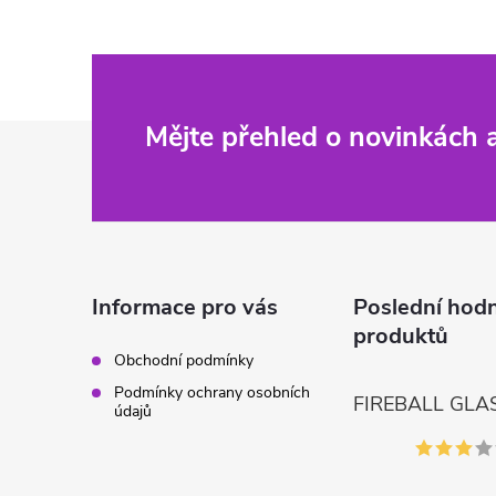
Z
Mějte přehled o novinkách
á
p
a
Informace pro vás
Poslední hod
produktů
t
Obchodní podmínky
Podmínky ochrany osobních
í
údajů