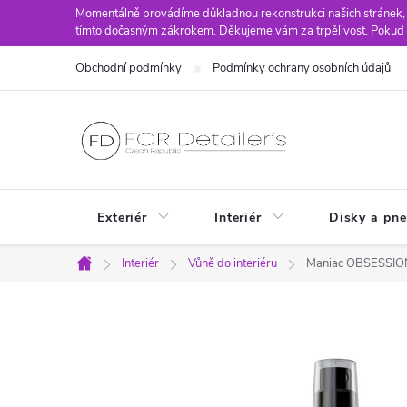
Přejít
Momentálně provádíme důkladnou rekonstrukci našich stránek,
tímto dočasným zákrokem. Děkujeme vám za trpělivost. Pokud 
na
obsah
Obchodní podmínky
Podmínky ochrany osobních údajů
Exteriér
Interiér
Disky a pn
Interiér
Vůně do interiéru
Maniac OBSESSION
Domů