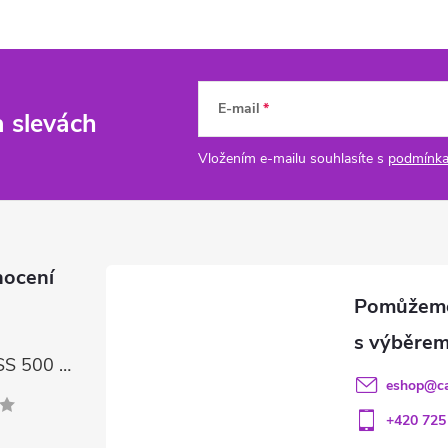
E-mail
a slevách
Vložením e-mailu souhlasíte s
podmínka
nocení
FIREBALL GLASS 500 ml – čisticí prostředek na skla a LCD displeje
eshop
@
c
+420 725