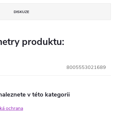
DISKUZE
etry produktu:
8005553021689
aleznete v této kategorii
ká ochrana