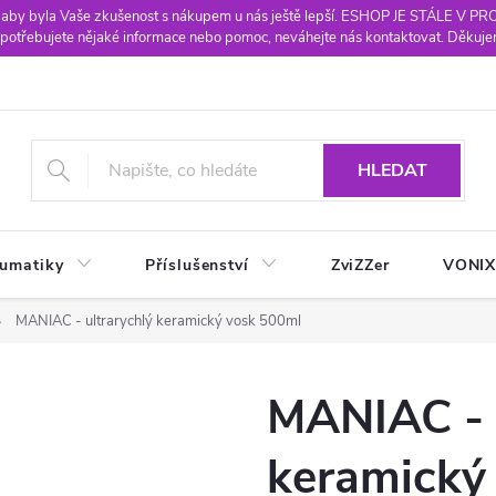
 aby byla Vaše zkušenost s nákupem u nás ještě lepší. ESHOP JE STÁLE V P
potřebujete nějaké informace nebo pomoc, neváhejte nás kontaktovat. Děkuje
HLEDAT
eumatiky
Příslušenství
ZviZZer
VONI
MANIAC - ultrarychlý keramický vosk 500ml
MANIAC - 
keramický