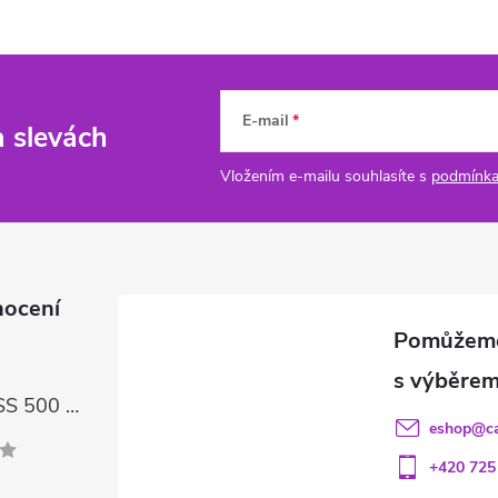
E-mail
a slevách
Vložením e-mailu souhlasíte s
podmínka
nocení
FIREBALL GLASS 500 ml – čisticí prostředek na skla a LCD displeje
eshop
@
c
+420 725