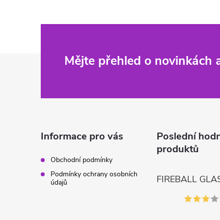
Z
Mějte přehled o novinkách
á
p
a
Informace pro vás
Poslední hod
produktů
t
Obchodní podmínky
Podmínky ochrany osobních
í
údajů