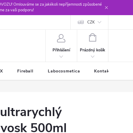
ROVOZU! Omlouváme se za jakékoli nepříjemnosti způsobené
me za vaši podporu!
CZK
NÁKUPNÍ
KOŠÍK
Prázdný košík
Přihlášení
XX
Fireball
Labocosmetica
Kontakty
Ob
ultrarychlý
 vosk 500ml