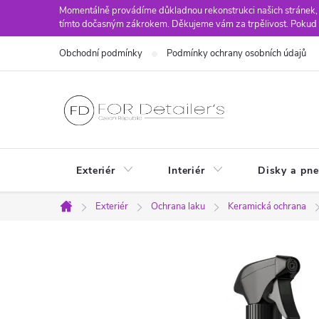
Přejít
Momentálně provádíme důkladnou rekonstrukci našich stránek,
tímto dočasným zákrokem. Děkujeme vám za trpělivost. Pokud 
na
obsah
Obchodní podmínky
Podmínky ochrany osobních údajů
Exteriér
Interiér
Disky a pn
Exteriér
Ochrana laku
Keramická ochrana
Domů