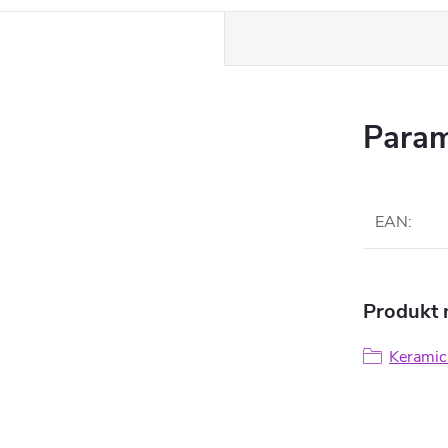
Param
EAN
:
Produkt n
Keramic