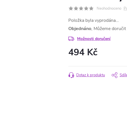
P
Neohodnoceno
Položka byla vyprodána…
Objednáno
Možnosti doručení
494 Kč
Měrná
cena:
Dotaz k produktu
Sdíl