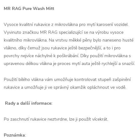
MR RAG Pure Wash Mitt
Vysoce kvalitní rukavice z mikrovlákna pro mytí karoserií vozidel.
Vyvinuto značkou MR RAG specializující se na výrobu vysoce
kvalitního mikrovlákna. Na vrstvu měkké pěny bylo naneseno husté
vlákno, díky čemuž jsou rukavice ještě bezpečnější, a to i pro
povrchy nejvíce náchylné k poškrábání. Díky použití mikrovlákna s
upravenou délkou vlákna je proces mytí auta ještě rychlejší a snazší.
Použití bílého vlákna vám umožňuje kontrolovat stupeň zašpinění
rukavice a umožňuje ji ve správný okamžik opláchnout ve vodě.
Rady a další informace:
Po zaschnutí rukavice neztvrdne, lze ji použít vícekrát.
Poznámka
: