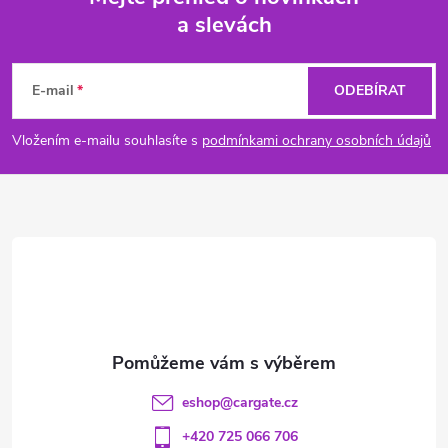
a slevách
Z
á
E-mail
ODEBÍRAT
p
Vložením e-mailu souhlasíte s
podmínkami ochrany osobních údajů
a
t
í
eshop
@
cargate.cz
+420 725 066 706