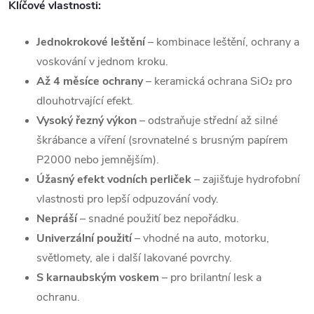
Klíčové vlastnosti:
Jednokrokové leštění
– kombinace leštění, ochrany a
voskování v jednom kroku.
Až 4 měsíce ochrany
– keramická ochrana SiO₂ pro
dlouhotrvající efekt.
Vysoký řezný výkon
– odstraňuje střední až silné
škrábance a víření (srovnatelné s brusným papírem
P2000 nebo jemnějším).
Úžasný efekt vodních perliček
– zajišťuje hydrofobní
vlastnosti pro lepší odpuzování vody.
Nepráší
– snadné použití bez nepořádku.
Univerzální použití
– vhodné na auto, motorku,
světlomety, ale i další lakované povrchy.
S karnaubským voskem
– pro brilantní lesk a
ochranu.