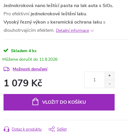
Jednokroková nano leštící pasta na lak auta s SiO₂.
Pro efektivní
jednokrokové leštění laku
.
Vysoký řezný výkon
a
keramická ochrana laku
s
dlouhotrvajícím efektem.
Detailní informace
Skladem
4 ks
11.8.2026
Možnosti doručení
1 079 Kč
Měrná
cena:
VLOŽIT DO KOŠÍKU
Dotaz k produktu
Sdílet