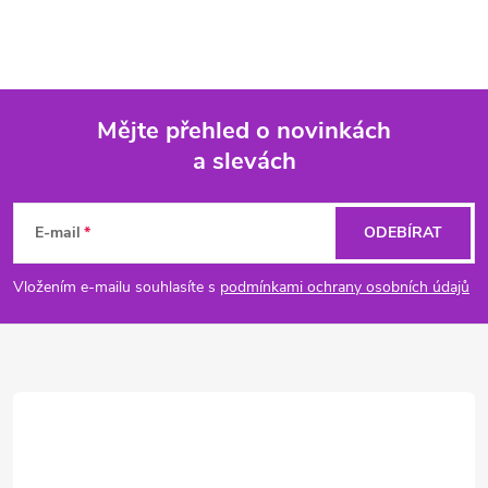
Mějte přehled o novinkách
a slevách
Z
á
E-mail
ODEBÍRAT
p
Vložením e-mailu souhlasíte s
podmínkami ochrany osobních údajů
a
t
í