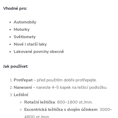
Vhodné pro:
Automobily
Motorky
Světlomety
Nové i starší laky
Lakované povrchy obecně
Jak používat:
Protřepat
– před použitím dobře protřepejte.
Nanesení
– naneste 4–5 kapek na lešticí podložku.
Leštění
:
Rotační leštička
: 800–1800 ot./min.
Excentrická leštička s dvojím účinkem
: 3000–
4800 ot./min.