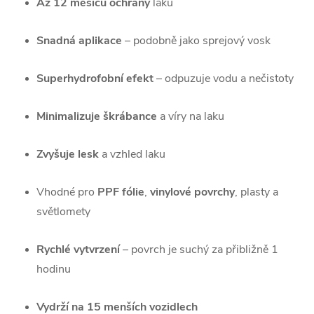
Až 12 měsíců ochrany
laku
Snadná aplikace
– podobně jako sprejový vosk
Superhydrofobní efekt
– odpuzuje vodu a nečistoty
Minimalizuje škrábance
a víry na laku
Zvyšuje lesk
a vzhled laku
Vhodné pro
PPF fólie
,
vinylové povrchy
, plasty a
světlomety
Rychlé vytvrzení
– povrch je suchý za přibližně 1
hodinu
Vydrží na 15 menších vozidlech