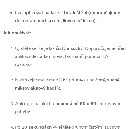
Lze aplikovat na lak s i bez leštění (doporučujeme
dekontaminaci lakem jílovou tyčinkou).
Jak používat:
Ujistěte se, že je lak
čistý a suchý
. Doporučujeme před
aplikací dekontaminovat lak (např. pomocí IPA
roztoku).
Nastříkejte malé množství přípravku na
čistý, suchý
mikrovláknový hadřík
.
Aplikujte na plochu
maximálně 60 x 60 cm
rovnými
pohyby.
Po
10 sekundách
vyleštěte druhým čistým, suchým