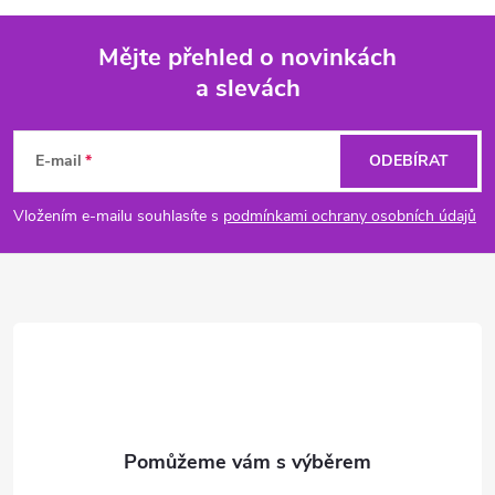
Mějte přehled o novinkách
a slevách
Z
á
E-mail
ODEBÍRAT
p
Vložením e-mailu souhlasíte s
podmínkami ochrany osobních údajů
a
t
í