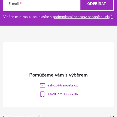
á
E-mail
ODEBÍRAT
p
Vložením e-mailu souhlasíte s
podmínkami ochrany osobních údajů
a
t
í
eshop
@
cargate.cz
+420 725 066 706