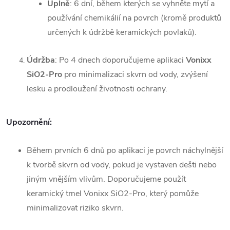
Úplně
: 6 dní, během kterých se vyhněte mytí a
používání chemikálií na povrch (kromě produktů
určených k údržbě keramických povlaků).
Údržba
: Po 4 dnech doporučujeme aplikaci
Vonixx
SiO2-Pro
pro minimalizaci skvrn od vody, zvýšení
lesku a prodloužení životnosti ochrany.
Upozornění
:
Během prvních 6 dnů po aplikaci je povrch náchylnější
k tvorbě skvrn od vody, pokud je vystaven dešti nebo
jiným vnějším vlivům. Doporučujeme použít
keramický tmel Vonixx SiO2-Pro, který pomůže
minimalizovat riziko skvrn.