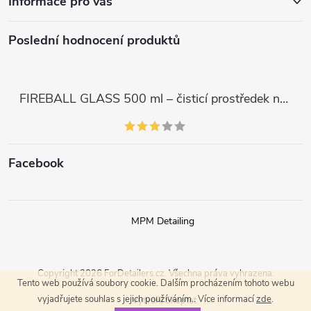
Informace pro vás
Poslední hodnocení produktů
FIREBALL GLASS 500 ml – čisticí prostředek na skla a LCD displeje
Facebook
MPM Detailing
Copyright 2026
ForDetailers.cz
. Všechna práva vyhrazena.
Tento web používá soubory cookie. Dalším procházením tohoto webu
vyjadřujete souhlas s jejich používáním.. Více informací
zde
.
Vytvořil Shoptet