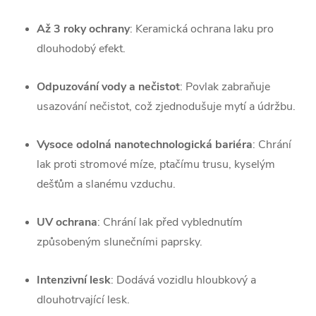
Až 3 roky ochrany
: Keramická ochrana laku pro
dlouhodobý efekt.
Odpuzování vody a nečistot
: Povlak zabraňuje
usazování nečistot, což zjednodušuje mytí a údržbu.
Vysoce odolná nanotechnologická bariéra
: Chrání
lak proti stromové míze, ptačímu trusu, kyselým
dešťům a slanému vzduchu.
UV ochrana
: Chrání lak před vyblednutím
způsobeným slunečními paprsky.
Intenzivní lesk
: Dodává vozidlu hloubkový a
dlouhotrvající lesk.