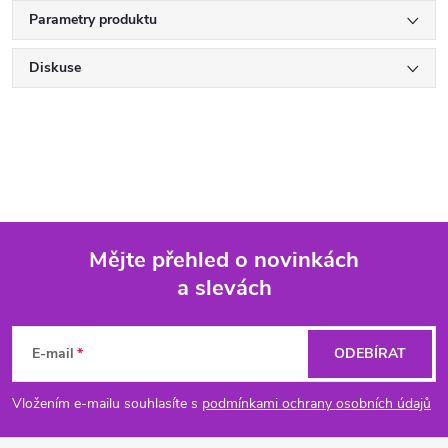
Parametry produktu
Diskuse
Mějte přehled o novinkách
a slevách
Z
á
E-mail
ODEBÍRAT
p
Vložením e-mailu souhlasíte s
podmínkami ochrany osobních údajů