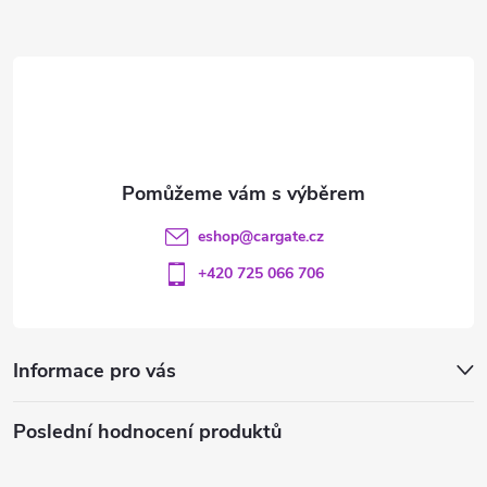
a
t
í
eshop
@
cargate.cz
+420 725 066 706
Informace pro vás
Poslední hodnocení produktů